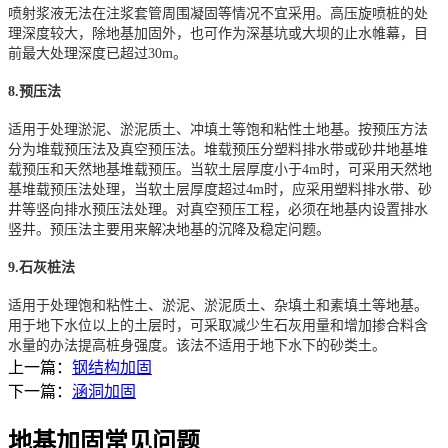
喷射浆液无法在注浆套管周围凝固等情况不宜采用。高压旋喷桩的处
理深度较大，除地基加固外，也可作为深基坑或大坝的止水帷幕，目
前最大处理深度已超过30m。
8.预压法
适用于处理淤泥、淤泥质土、冲填土等饱和粘性土地基。按预压方法
分为堆载预压法及真空预压法。堆载预压分塑料排水带或砂井地基堆
载预压和天然地基堆载预压。当软土层厚度小于4m时，可采用天然地
基堆载预压法处理，当软土层厚度超过4m时，应采用塑料排水带、砂
井等竖向排水预压法处理。对真空预压工程，必须在地基内设置排水
竖井。预压法主要用来解决地基的沉降及稳定问题。
9.石灰桩法
适用于处理饱和粘性土、淤泥、淤泥质土、杂填土和素填土等地基。
用于地下水位以上的土层时，可采取减少生石灰用量和增加掺合料含
水量的办法提高桩身强度。该法不适用于地下水下的砂类土。
上一篇：
钢结构加固
下一篇：
涵洞加固
地基加固常见问题