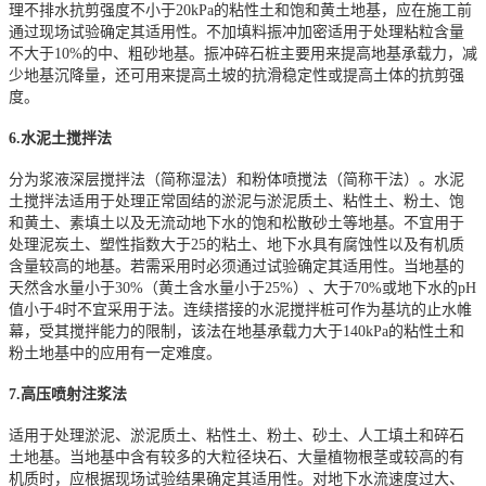
理不排水抗剪强度不小于20kPa的粘性土和饱和黄土地基，应在施工前
通过现场试验确定其适用性。不加填料振冲加密适用于处理粘粒含量
不大于10%的中、粗砂地基。振冲碎石桩主要用来提高地基承载力，减
少地基沉降量，还可用来提高土坡的抗滑稳定性或提高土体的抗剪强
度。
6.水泥土搅拌法
分为浆液深层搅拌法（简称湿法）和粉体喷搅法（简称干法）。水泥
土搅拌法适用于处理正常固结的淤泥与淤泥质土、粘性土、粉土、饱
和黄土、素填土以及无流动地下水的饱和松散砂土等地基。不宜用于
处理泥炭土、塑性指数大于25的粘土、地下水具有腐蚀性以及有机质
含量较高的地基。若需采用时必须通过试验确定其适用性。当地基的
天然含水量小于30%（黄土含水量小于25%）、大于70%或地下水的pH
值小于4时不宜采用于法。连续搭接的水泥搅拌桩可作为基坑的止水帷
幕，受其搅拌能力的限制，该法在地基承载力大于140kPa的粘性土和
粉土地基中的应用有一定难度。
7.高压喷射注浆法
适用于处理淤泥、淤泥质土、粘性土、粉土、砂土、人工填土和碎石
土地基。当地基中含有较多的大粒径块石、大量植物根茎或较高的有
机质时，应根据现场试验结果确定其适用性。对地下水流速度过大、