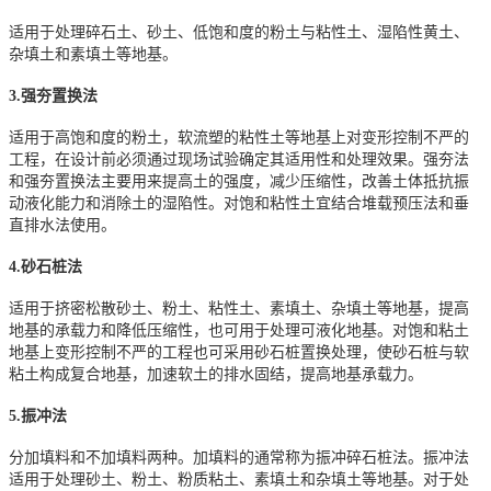
适用于处理碎石土、砂土、低饱和度的粉土与粘性土、湿陷性黄土、
杂填土和素填土等地基。
3.强夯置换法
适用于高饱和度的粉土，软流塑的粘性土等地基上对变形控制不严的
工程，在设计前必须通过现场试验确定其适用性和处理效果。强夯法
和强夯置换法主要用来提高土的强度，减少压缩性，改善土体抵抗振
动液化能力和消除土的湿陷性。对饱和粘性土宜结合堆载预压法和垂
直排水法使用。
4.砂石桩法
适用于挤密松散砂土、粉土、粘性土、素填土、杂填土等地基，提高
地基的承载力和降低压缩性，也可用于处理可液化地基。对饱和粘土
地基上变形控制不严的工程也可采用砂石桩置换处理，使砂石桩与软
粘土构成复合地基，加速软土的排水固结，提高地基承载力。
5.振冲法
分加填料和不加填料两种。加填料的通常称为振冲碎石桩法。振冲法
适用于处理砂土、粉土、粉质粘土、素填土和杂填土等地基。对于处